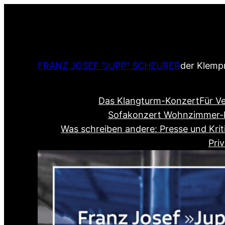
Zum
Inhalt
springen
FRANZ JOSEF "JUPP" SCHEURER
der Klemp
Das Klangturm-Konzert
Für Ve
Sofakonzert Wohnzimmer-k
Was schreiben andere: Presse und Krit
Pri