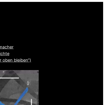
rmacher
ichte
r oben bleiben“)