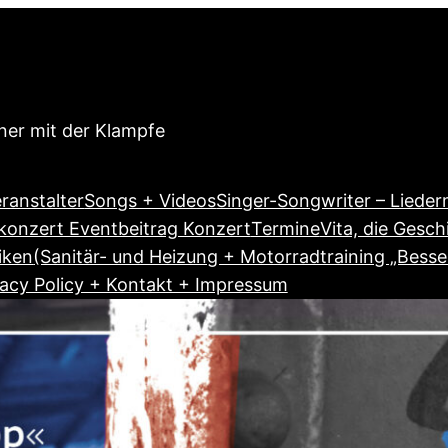
ner mit der Klampfe
ranstalter
Songs + Videos
Singer-Songwriter – Liede
onzert Eventbeitrag Konzert
Termine
Vita, die Gesch
iken
(Sanitär- und Heizung + Motorradtraining „Besse
vacy Policy + Kontakt + Impressum